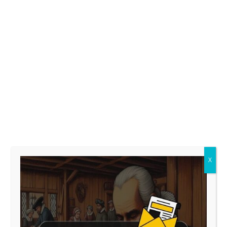
* Acepto el tratamiento de mis datos para
publicar el comentario.
*Información básica sobre el tratamiento de datos
personales conforme al RGPD (UE) 2016/679 y a la
LOPDGDD 3/2018.
Responsable: MOISÉS DE LAS HERAS FERNÁNDEZ
Finalidad: Gestionar los comentarios de los
usuarios a las entradas publicadas en el blog del
sitio web.
Legitimación: Consentimiento del interesado.
Destinatarios: No se cederán datos a terceros,
salvo obligación legal.
Derechos: Tienes derecho a acceder, rectificar y
X
suprimir sus datos, así como otros derechos,
indicados en la información adicional, que puedes
ejercer dirigiéndote a la dirección del responsable
del tratamiento
info@blogliterariolluviaenelmar.com
Información adicional: Puede consultar la