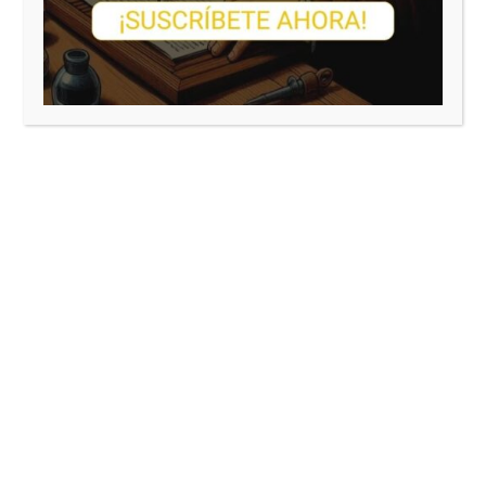
El peso del dolor (novela)
Un texto literario donde cuento la historia de
un amor obsesivo.
Es la versión no confesa
de La Dama de las Camelias.
La lucha entre valores tradicionales y libertad
sexual incipiente en los primeros años de la
transición se vivirán en el interior del
personaje.
Ya disponible aquí.