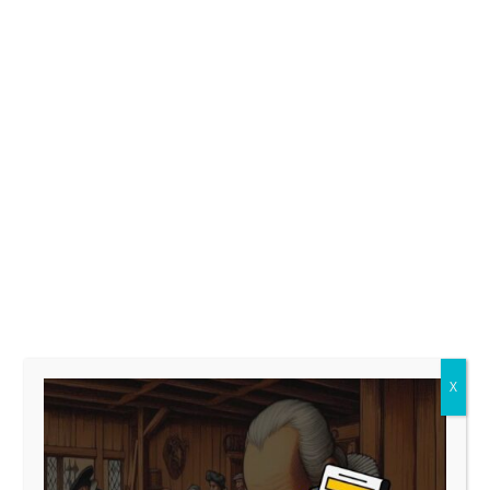
* Acepto el tratamiento de mis datos para
publicar el comentario.
*Información básica sobre el tratamiento de datos
personales conforme al RGPD (UE) 2016/679 y a la
LOPDGDD 3/2018.
Responsable: MOISÉS DE LAS HERAS FERNÁNDEZ
Finalidad: Gestionar los comentarios de los
usuarios a las entradas publicadas en el blog del
sitio web.
Legitimación: Consentimiento del interesado.
Destinatarios: No se cederán datos a terceros,
X
salvo obligación legal.
Derechos: Tienes derecho a acceder, rectificar y
suprimir sus datos, así como otros derechos,
indicados en la información adicional, que puedes