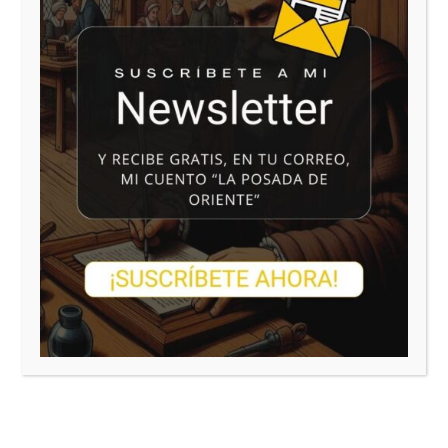
ejercer dirigiéndote a la dirección del responsable
del tratamiento
info@blogliterariolluviaenelmar.com
Información adicional: Puede consultar la
información adicional y detallada sobre Protección
de Datos en las cláusulas anexas que se
encuentran en
https://blogliterariolluviaenelmar.com/aviso-legal-
politica-de-privacidad/
Enviar comentario