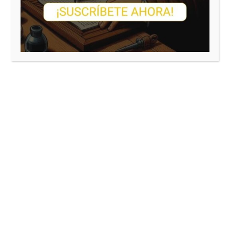
CATEGORÍAS:
Análisis: Cine
(60)
Análisis: Libros
(47)
Análisis: Teatro
(83)
Audiolibros
(15)
Ensayo: Reflexiones
(58)
Ensayo: Relaciones sociales
(67)
Ensayo: Sociedad, politica
(133)
Premios y noticias
(7)
Técnicas narrativas
(23)