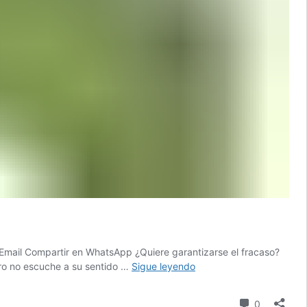
 Email Compartir en WhatsApp ¿Quiere garantizarse el fracaso?
-
ero no escuche a su sentido …
Sigue leyendo
mentir-
Mentirse
comentari
0