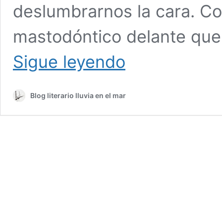
deslumbrarnos la cara. Co
mastodóntico delante que t
-
Sigue leyendo
esfuerzo-
DESLUMBRARSE
EN
Blog literario lluvia en el mar
LA
CARA