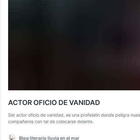
ACTOR OFICIO DE VANIDAD
Ser actor oficio de vanidad, es una profesión donde peligra nu
compañeros con tal de colocarse delante.
Blog literario lluvia en el mar