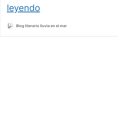
Aceite
leyendo
de
palma
el
Blog literario lluvia en el mar
balido
de
los
borregos