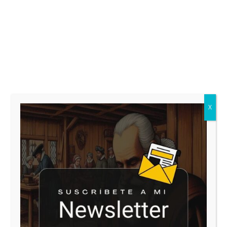
LEER
Moises de las Heras
|
19 Feb 2017
|
0
|



5 min

X
Anterior
1
2